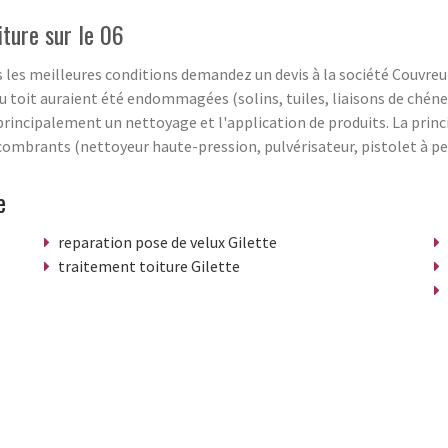
iture sur le 06
s les meilleures conditions demandez un devis à la société Couvreu
 du toit auraient été endommagées (solins, tuiles, liaisons de ché
ncipalement un nettoyage et l'application de produits. La principa
combrants (nettoyeur haute-pression, pulvérisateur, pistolet à p
e
reparation pose de velux Gilette
traitement toiture Gilette