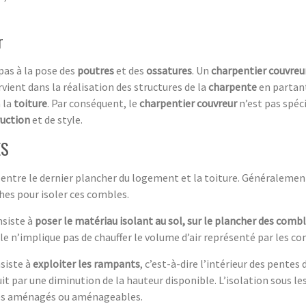
r
pas à la pose des
poutres
et des
ossatures
. Un
charpentier couvreu
tervient dans la réalisation des structures de la
charpente
en partan
à la
toiture
. Par conséquent, le
charpentier couvreur
n’est pas spécia
uction
et de style.
ES
tre le dernier plancher du logement et la toiture. Généralement, l’
hes pour isoler ces combles.
nsiste à
poser le matériau isolant au sol, sur le plancher des comb
 n’implique pas de chauffer le volume d’air représenté par les co
nsiste à
exploiter les rampants
, c’est-à-dire l’intérieur des pentes 
uit par une diminution de la hauteur disponible. L’isolation sous 
les aménagés ou aménageables.