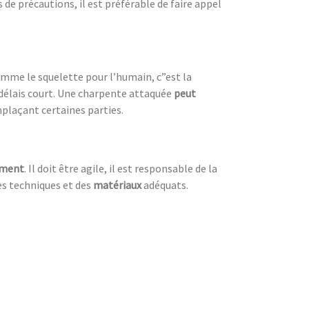
s de précautions, il est préférable de faire appel
omme le squelette pour l’humain, c”est la
délais court. Une charpente attaquée
peut
mplaçant certaines parties.
iment
. Il doit être agile, il est responsable de la
nes techniques et des
matériaux
adéquats.