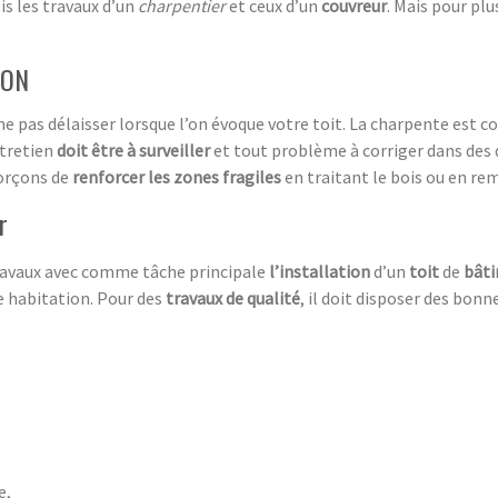
ois les travaux d’un
charpentier
et ceux d’un
couvreur
. Mais pour plu
ION
e pas délaisser lorsque l’on évoque votre toit. La charpente est c
ntretien
doit être à surveiller
et tout problème à corriger dans des 
forçons de
renforcer les zones fragiles
en traitant le bois ou en re
r
travaux avec comme tâche principale
l’installation
d’un
toit
de
bât
 habitation. Pour des
travaux de qualité
, il doit disposer des bon
e,