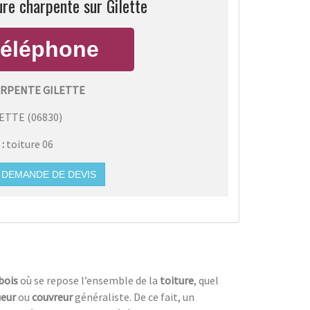
ure charpente sur Gilette
RPENTE GILETTE
LETTE
(
06830
)
 :
toiture 06
DEMANDE DE DEVIS
bois
où se repose l’ensemble de la
toiture
, quel
ueur
ou
couvreur
généraliste. De ce fait, un