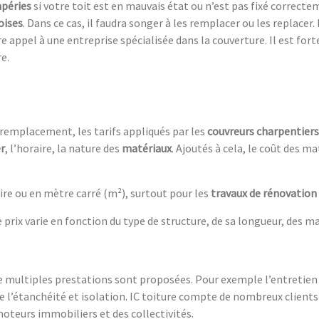
péries
si votre toit est en mauvais état ou n’est pas fixé correct
oises
. Dans ce cas, il faudra songer à les remplacer ou les replacer.
re appel à une entreprise spécialisée dans la couverture. Il est for
e.
remplacement, les tarifs appliqués par les
couvreurs charpentiers
r
, l’horaire, la nature des
matériaux
. Ajoutés à cela, le coût des ma
aire ou en mètre carré (m²), surtout pour les
travaux de rénovation
le prix varie en fonction du type de structure, de sa longueur, des
multiples prestations sont proposées. Pour exemple l’entretien tr
, de l’étanchéité et isolation. IC toiture compte de nombreux clien
teurs immobiliers et des collectivités.