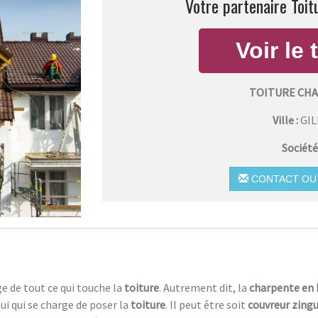
Votre partenaire Toit
TOITURE CHA
Ville :
GI
Société
CONTACT OU 
ge de tout ce qui touche la
toiture
. Autrement dit, la
charpente en 
elui qui se charge de poser la
toiture
. Il peut être soit
couvreur zing