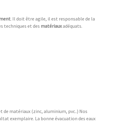
iment
. Il doit être agile, il est responsable de la
nes techniques et des
matériaux
adéquats.
 et de matériaux (zinc, aluminium, pvc..) Nos
sultat exemplaire. La bonne évacuation des eaux