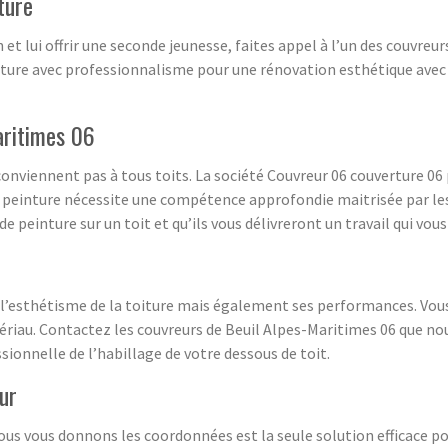
ture
 et lui offrir une seconde jeunesse, faites appel à l’un des couvre
toiture avec professionnalisme pour une rénovation esthétique ave
aritimes 06
 conviennent pas à tous toits. La société Couvreur 06 couverture 06
e peinture nécessite une compétence approfondie maitrisée par les c
 peinture sur un toit et qu’ils vous délivreront un travail qui vou
 l’esthétisme de la toiture mais également ses performances. Vous
riau. Contactez les couvreurs de Beuil Alpes-Maritimes 06 que no
ssionnelle de l’habillage de votre dessous de toit.
eur
ous vous donnons les coordonnées est la seule solution efficace pou