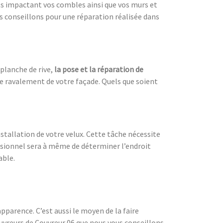
ts impactant vos combles ainsi que vos murs et
us conseillons pour une réparation réalisée dans
planche de rive,
la pose et la réparation de
 le ravalement de votre façade. Quels que soient
tallation de votre velux. Cette tâche nécessite
essionnel sera à même de déterminer l’endroit
able.
pparence. C’est aussi le moyen de la faire
couvreurs de Couvreur 06 que nous vous conseillons