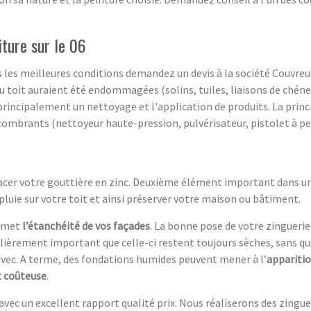
iture sur le 06
s les meilleures conditions demandez un devis à la société Couvreu
 du toit auraient été endommagées (solins, tuiles, liaisons de ché
ncipalement un nettoyage et l'application de produits. La principa
combrants (nettoyeur haute-pression, pulvérisateur, pistolet à p
lacer votre gouttière en zinc. Deuxième élément important dans un
pluie sur votre toit et ainsi préserver votre maison ou bâtiment.
ermet
l’étanchéité de vos façades
. La bonne pose de votre zinguerie
iculièrement important que celle-ci restent toujours sèches, sans qu
avec. A terme, des fondations humides peuvent mener à l’
apparitio
t coûteuse
.
vec un excellent rapport qualité prix. Nous réaliserons des zingue