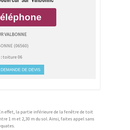
R VALBONNE
BONNE
(
06560
)
 :
toiture 06
DEMANDE DE DEVIS
 effet, la partie inférieure de la fenêtre de toit
tre 1 m et 2,30 m du sol. Ainsi, faites appel sans
équates.