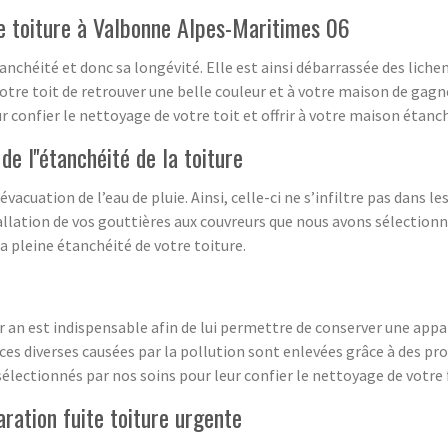
de toiture à Valbonne Alpes-Maritimes 06
nchéité et donc sa longévité. Elle est ainsi débarrassée des liche
votre toit de retrouver une belle couleur et à votre maison de gagn
confier le nettoyage de votre toit et offrir à votre maison étanc
e l''étanchéité de la toiture
acuation de l’eau de pluie. Ainsi, celle-ci ne s’infiltre pas dans l
allation de vos gouttières aux couvreurs que nous avons sélectionné
a pleine étanchéité de votre toiture.
ar an est indispensable afin de lui permettre de conserver une app
races diverses causées par la pollution sont enlevées grâce à des p
sélectionnés par nos soins pour leur confier le nettoyage de votre 
ration fuite toiture urgente