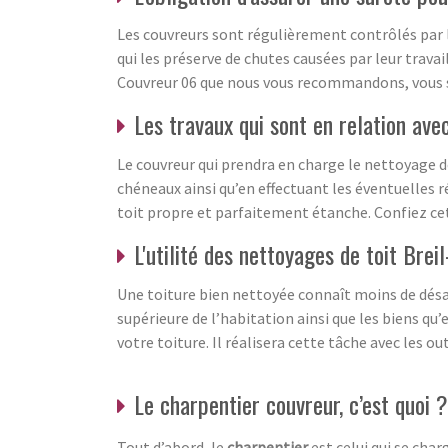
Les couvreurs sont régulièrement contrôlés par l
qui les préserve de chutes causées par leur travai
Couvreur 06 que nous vous recommandons, vous ser
Les travaux qui sont en relation ave
Le couvreur qui prendra en charge le nettoyage 
chéneaux ainsi qu’en effectuant les éventuelles r
toit propre et parfaitement étanche. Confiez cet
L'utilité des nettoyages de toit Bre
Une toiture bien nettoyée connaît moins de désag
supérieure de l’habitation ainsi que les biens qu’
votre toiture. Il réalisera cette tâche avec les o
Le charpentier couvreur, c’est quoi ?
Tout d’abord, le
charpentier
est celui qui se char