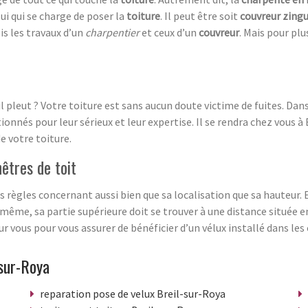
elui qui se charge de poser la
toiture
. Il peut être soit
couvreur zing
ois les travaux d’un
charpentier
et ceux d’un
couvreur
. Mais pour plu
’il pleut ? Votre toiture est sans aucun doute victime de fuites. Dan
tionnés pour leur sérieux et leur expertise. Il se rendra chez vous 
de votre toiture.
nêtres de toit
s règles concernant aussi bien que sa localisation que sa hauteur. En
même, sa partie supérieure doit se trouver à une distance située en
ur vous pour vous assurer de bénéficier d’un vélux installé dans le
sur-Roya
reparation pose de velux Breil-sur-Roya