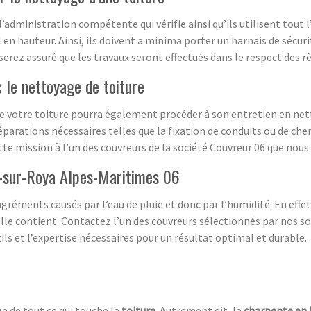
’administration compétente qui vérifie ainsi qu’ils utilisent tout 
l en hauteur. Ainsi, ils doivent a minima porter un harnais de sécur
ez assuré que les travaux seront effectués dans le respect des rè
c le nettoyage de toiture
de votre toiture pourra également procéder à son entretien en ne
éparations nécessaires telles que la fixation de conduits ou de che
te mission à l’un des couvreurs de la société Couvreur 06 que nous
il-sur-Roya Alpes-Maritimes 06
réments causés par l’eau de pluie et donc par l’humidité. En effe
elle contient. Contactez l’un des couvreurs sélectionnés par nos soi
utils et l’expertise nécessaires pour un résultat optimal et durable.
ge de tout ce qui touche la
toiture
. Autrement dit, la
charpente en 