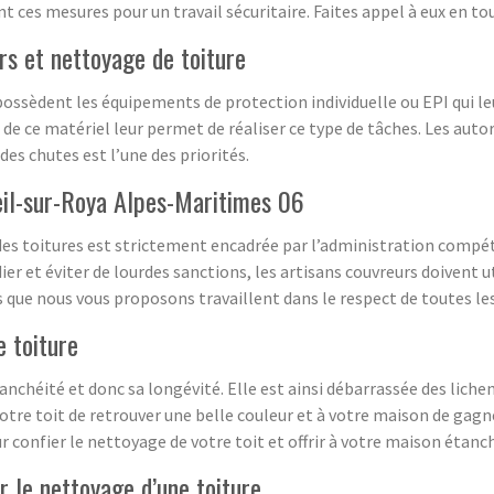
 ces mesures pour un travail sécuritaire. Faites appel à eux en to
s et nettoyage de toiture
possèdent les équipements de protection individuelle ou EPI qui l
 de ce matériel leur permet de réaliser ce type de tâches. Les auto
des chutes est l’une des priorités.
eil-sur-Roya Alpes-Maritimes 06
des toitures est strictement encadrée par l’administration compéte
r et éviter de lourdes sanctions, les artisans couvreurs doivent u
 que nous vous proposons travaillent dans le respect de toutes les
e toiture
nchéité et donc sa longévité. Elle est ainsi débarrassée des liche
votre toit de retrouver une belle couleur et à votre maison de gagn
confier le nettoyage de votre toit et offrir à votre maison étanc
r le nettoyage d’une toiture