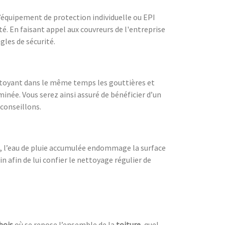
l’équipement de protection individuelle ou EPI
ité. En faisant appel aux couvreurs de l'entreprise
gles de sécurité.
ttoyant dans le même temps les gouttières et
minée. Vous serez ainsi assuré de bénéficier d’un
 conseillons.
t, l’eau de pluie accumulée endommage la surface
n afin de lui confier le nettoyage régulier de
bois
où se repose l’ensemble de la
toiture
, quel