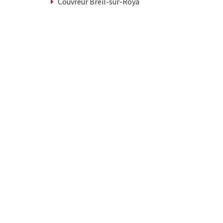
Couvreur Breil-sur-Roya