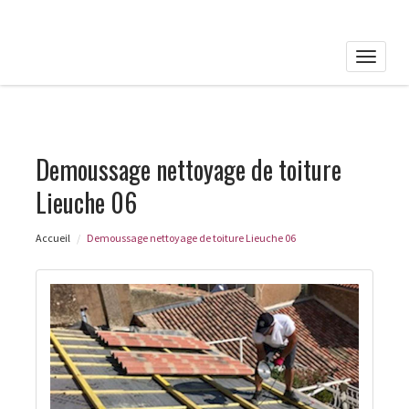
Toggle
naviga
Demoussage nettoyage de toiture
Lieuche 06
Accueil
Demoussage nettoyage de toiture Lieuche 06