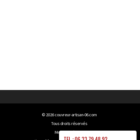
© 2026
couvreur-artisan-06.com
Tous droits réservés
Mentions légales
TEL : 06 33 79 48 92