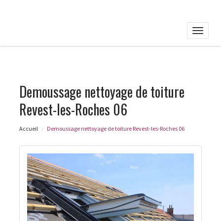
Toggle
naviga
Demoussage nettoyage de toiture
Revest-les-Roches 06
Accueil
Demoussage nettoyage de toiture Revest-les-Roches 06