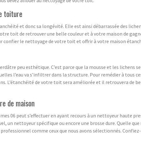
ous devez allouer au nettoyage de votre toit.
e toiture
nchéité et donc sa longévité. Elle est ainsi débarrassée des liche
votre toit de retrouver une belle couleur et à votre maison de gagn
confier le nettoyage de votre toit et offrir à votre maison étanc
verdâtre peu esthétique. C’est parce que la mousse et les lichens s
elles l’eau va s’infiltrer dans la structure. Pour remédier à tous 
ns. L’étanchéité de votre toit sera améliorée et il retrouvera de be
ure de maison
es 06 peut s’effectuer en ayant recours à un nettoyeur haute press
javel, un nettoyeur spécifique ou encore une brosse dure. Quelle que
ur professionnel comme ceux que nous avons sélectionnés. Confiez-l