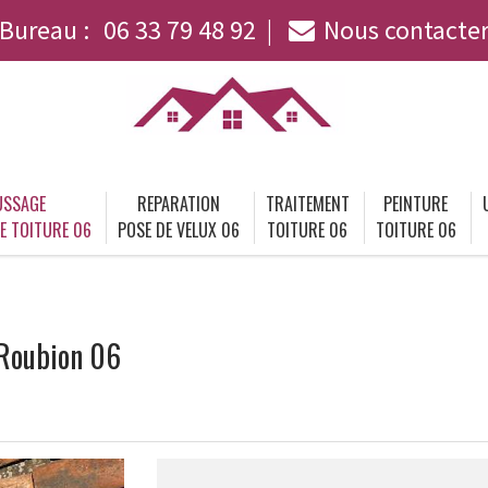
Bureau :
06 33 79 48 92
Nous contacte
SSAGE
REPARATION
TRAITEMENT
PEINTURE
E TOITURE 06
POSE DE VELUX 06
TOITURE 06
TOITURE 06
 Roubion 06