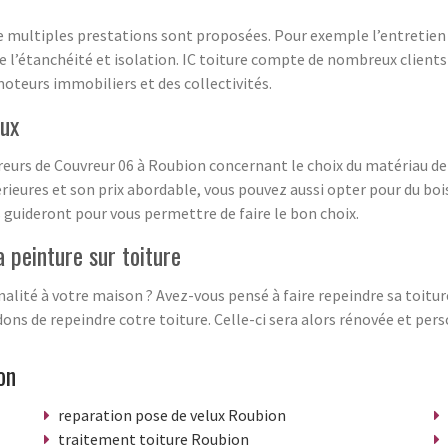
multiples prestations sont proposées. Pour exemple l’entretien tr
, de l’étanchéité et isolation. IC toiture compte de nombreux clien
teurs immobiliers et des collectivités.
lux
eurs de Couvreur 06 à Roubion concernant le choix du matériau de vo
ieures et son prix abordable, vous pouvez aussi opter pour du bois
s guideront pour vous permettre de faire le bon choix.
a peinture sur toiture
nalité à votre maison ? Avez-vous pensé à faire repeindre sa toitu
s de repeindre cotre toiture. Celle-ci sera alors rénovée et pers
on
reparation pose de velux Roubion
traitement toiture Roubion