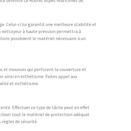
ute sérénité Le Rouret Alpes-Maritimes 06.
e. Celui-ci lui garantit une meilleure stabilité et
un nettoyeur à haute pression permettra à
eillons possèdent le matériel nécessaire à un
ns et mousses qui perforent la couverture et
er ainsi en esthétisme. Faites appel aux
héité et esthétisme.
nte. Effectuer ce type de tâche peut en effet
tiliser tout le matériel de protection adéquat
 règles de sécurité.