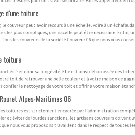
 ces mesures pour un travail sécuritaire. Faites appel à eux en to
ge d’une toiture
, le couvreur peut avoir recours à une échelle, voire à un échafaudag
ccès les plus compliqués, une nacelle peut être nécessaire. Enfin, 
se. Tous les couvreurs de la société Couvreur 06 que nous vous cons
e toiture
nchéité et donc sa longévité. Elle est ainsi débarrassée des liche
votre toit de retrouver une belle couleur et à votre maison de gagn
confier le nettoyage de votre toit et offrir à votre maison étanc
e Rouret Alpes-Maritimes 06
des toitures est strictement encadrée par l’administration compéte
r et éviter de lourdes sanctions, les artisans couvreurs doivent u
 que nous vous proposons travaillent dans le respect de toutes les