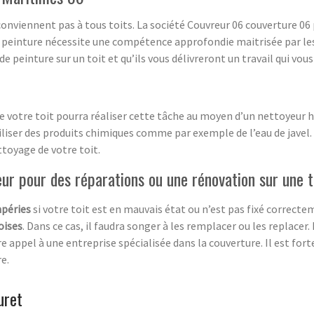
 conviennent pas à tous toits. La société Couvreur 06 couverture 06
e peinture nécessite une compétence approfondie maitrisée par les c
 peinture sur un toit et qu’ils vous délivreront un travail qui vou
e votre toit pourra réaliser cette tâche au moyen d’un nettoyeur h
iliser des produits chimiques comme par exemple de l’eau de javel.
ttoyage de votre toit.
eur pour des réparations ou une rénovation sur une t
péries
si votre toit est en mauvais état ou n’est pas fixé correct
oises
. Dans ce cas, il faudra songer à les remplacer ou les replacer.
re appel à une entreprise spécialisée dans la couverture. Il est for
e.
uret