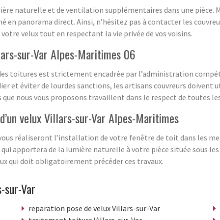
ière naturelle et de ventilation supplémentaires dans une pièce. 
né en panorama direct. Ainsi, n’hésitez pas à contacter les couvr
r votre velux tout en respectant la vie privée de vos voisins.
llars-sur-Var Alpes-Maritimes 06
des toitures est strictement encadrée par l’administration compéte
r et éviter de lourdes sanctions, les artisans couvreurs doivent u
 que nous vous proposons travaillent dans le respect de toutes les
d’un velux Villars-sur-Var Alpes-Maritimes
us réaliseront l’installation de votre fenêtre de toit dans les me
qui apportera de la lumière naturelle à votre pièce située sous les 
ux qui doit obligatoirement précéder ces travaux.
s-sur-Var
reparation pose de velux Villars-sur-Var
traitement toiture Villars-sur-Var