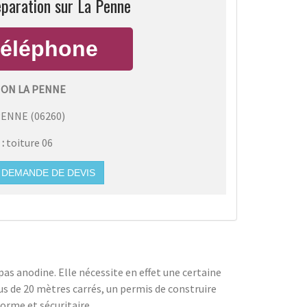
eparation sur La Penne
ION LA PENNE
PENNE
(
06260
)
 :
toiture 06
DEMANDE DE DEVIS
pas anodine. Elle nécessite en effet une certaine
lus de 20 mètres carrés, un permis de construire
orme et sécuritaire.