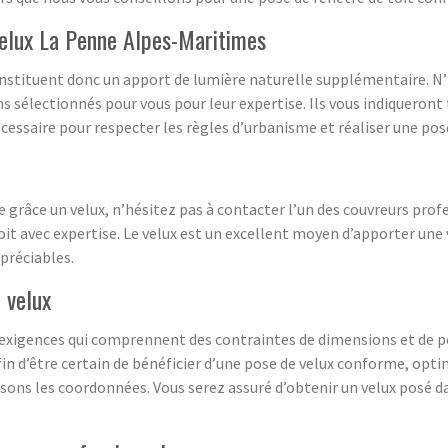
velux La Penne Alpes-Maritimes
onstituent donc un apport de lumière naturelle supplémentaire. N’h
ons sélectionnés pour vous pour leur expertise. Ils vous indiqueron
essaire pour respecter les règles d’urbanisme et réaliser une pose
ce grâce un velux, n’hésitez pas à contacter l’un des couvreurs pr
 toit avec expertise. Le velux est un excellent moyen d’apporter une 
préciables.
n velux
s exigences qui comprennent des contraintes de dimensions et de 
in d’être certain de bénéficier d’une pose de velux conforme, opt
ssons les coordonnées. Vous serez assuré d’obtenir un velux posé d