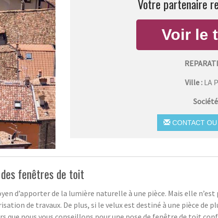
Votre partenaire r
REPARAT
Ville :
LA 
Société
CONTACT OU 
des fenêtres de toit
yen d’apporter de la lumière naturelle à une pièce. Mais elle n’est 
sation de travaux. De plus, si le velux est destiné à une pièce de p
urs que nous vous conseillons pour une pose de fenêtre de toit conf