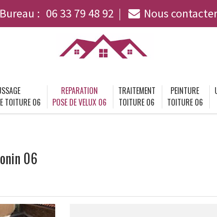
Bureau :
06 33 79 48 92
Nous contacte
SSAGE
REPARATION
TRAITEMENT
PEINTURE
E TOITURE 06
POSE DE VELUX 06
TOITURE 06
TOITURE 06
tonin 06