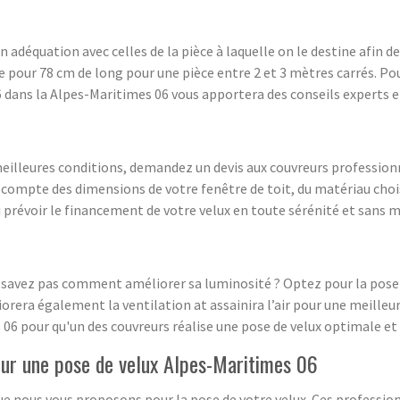
 adéquation avec celles de la pièce à laquelle on le destine afin de 
pour 78 cm de long pour une pièce entre 2 et 3 mètres carrés. Pour
 dans la Alpes-Maritimes 06 vous apportera des conseils experts e
 meilleures conditions, demandez un devis aux couvreurs profession
 compte des dimensions de votre fenêtre de toit, du matériau choisi
si prévoir le financement de votre velux en toute sérénité et sans m
e savez pas comment améliorer sa luminosité ? Optez pour la pose d
iorera également la ventilation at assainira l’air pour une meilleu
 06 pour qu'un des couvreurs réalise une pose de velux optimale e
our une pose de velux Alpes-Maritimes 06
ue nous vous proposons pour la pose de votre velux. Ces professionn