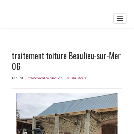
Toggle
naviga
traitement toiture Beaulieu-sur-Mer
06
Accueil
traitement toiture Beaulieu-sur-Mer 06