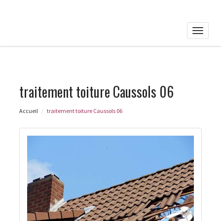
Toggle
naviga
traitement toiture Caussols 06
Accueil
traitement toiture Caussols 06