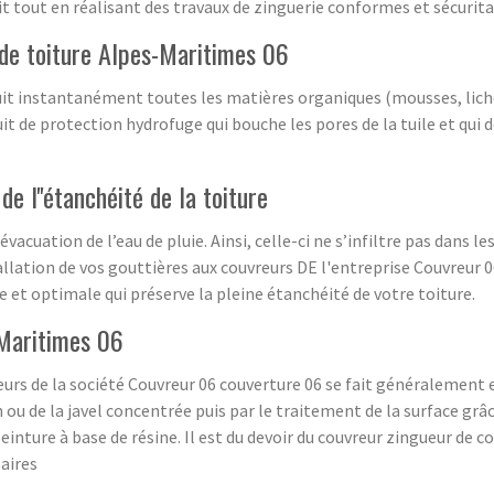
t tout en réalisant des travaux de zinguerie conformes et sécurita
 de toiture Alpes-Maritimes 06
truit instantanément toutes les matières organiques (mousses, lic
t de protection hydrofuge qui bouche les pores de la tuile et qui d
e l''étanchéité de la toiture
acuation de l’eau de pluie. Ainsi, celle-ci ne s’infiltre pas dans l
allation de vos gouttières aux couvreurs DE l'entreprise Couvreur 
 et optimale qui préserve la pleine étanchéité de votre toiture.
-Maritimes 06
reurs de la société Couvreur 06 couverture 06 se fait généralemen
 ou de la javel concentrée puis par le traitement de la surface gr
inture à base de résine. Il est du devoir du couvreur zingueur de 
saires