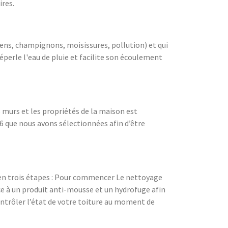
ires.
hens, champignons, moisissures, pollution) et qui
éperle l'eau de pluie et facilite son écoulement
es murs et les propriétés de la maison est
06 que nous avons sélectionnées afin d’être
t en trois étapes : Pour commencer Le nettoyage
âce à un produit anti-mousse et un hydrofuge afin
contrôler l’état de votre toiture au moment de