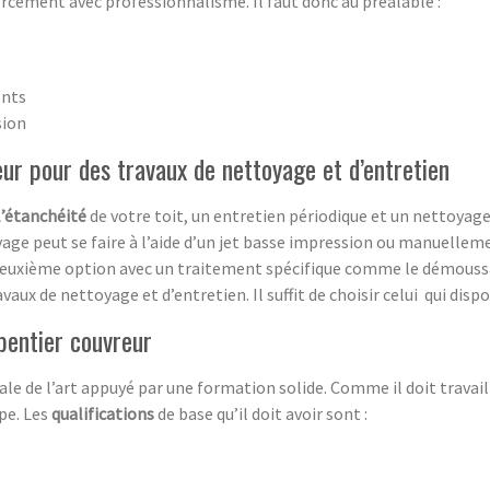
rcément avec professionnalisme. Il faut donc au préalable :
ents
sion
eur pour des travaux de nettoyage et d’entretien
l’étanchéité
de votre toit, un entretien périodique et un nettoyage
age peut se faire à l’aide d’un jet basse impression ou manuelleme
la deuxième option avec un traitement spécifique comme le démous
vaux de nettoyage et d’entretien. Il suffit de choisir celui qui disp
rpentier couvreur
le de l’art appuyé par une formation solide. Comme il doit travail
ipe. Les
qualifications
de base qu’il doit avoir sont :