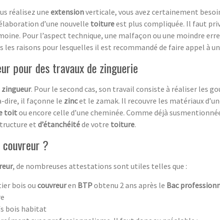
ous réalisez une
extension
verticale, vous avez certainement besoin
’élaboration d’une nouvelle
toiture
est plus compliquée. Il faut pri
imoine. Pour l’aspect technique, une malfaçon ou une moindre erre
s les raisons pour lesquelles il est recommandé de faire appel à un
eur pour des travaux de zinguerie
u
zingueur
. Pour le second cas, son travail consiste à réaliser les g
à-dire, il façonne le
zinc
et le zamak. Il recouvre les matériaux d’u
e toit
ou encore celle d’une cheminée. Comme déjà susmentionnée
structure et
d’étanchéité
de votre
toiture
.
 couvreur ?
reur
, de nombreuses attestations sont utiles telles que :
tier bois ou
couvreur
en
BTP
obtenu 2 ans après le
Bac profession
re
s bois habitat