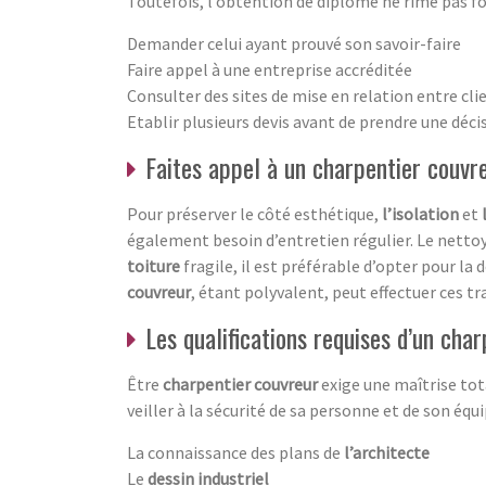
Toutefois, l’obtention de diplôme ne rime pas fo
Demander celui ayant prouvé son savoir-faire
Faire appel à une entreprise accréditée
Consulter des sites de mise en relation entre cli
Etablir plusieurs devis avant de prendre une déci
Faites appel à un charpentier couvr
Pour préserver le côté esthétique,
l’isolation
et
également besoin d’entretien régulier. Le nettoy
toiture
fragile, il est préférable d’opter pour 
couvreur
, étant polyvalent, peut effectuer ces tra
Les qualifications requises d’un cha
Être
charpentier couvreur
exige une maîtrise tota
veiller à la sécurité de sa personne et de son équ
La connaissance des plans de
l’architecte
Le
dessin industriel