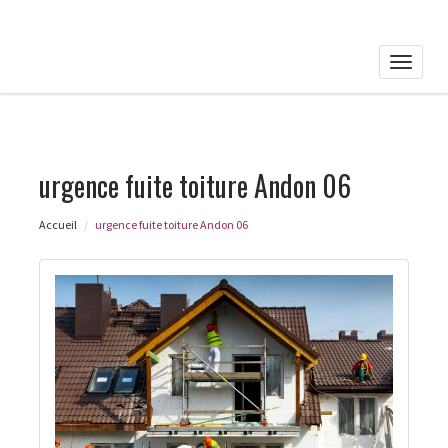
Toggle
naviga
urgence fuite toiture Andon 06
Accueil
urgence fuite toiture Andon 06