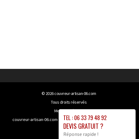
© 2026
couvreur-artisan-06.com
Tous droits réservés
Mentions légales
TEL : 06 33 79 48 92
couvreur-artisan-06.com bénéficie de la technologie
Booster-
DEVIS GRATUIT ?
site proxy
Réponse rapide !