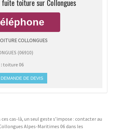
fuite toiture sur Collongues
TOITURE COLLONGUES
ONGUES
(
06910
)
 :
toiture 06
DEMANDE DE DEVIS
s ces cas-là, un seul geste s’impose : contacter au
 à Collongues Alpes-Maritimes 06 dans les