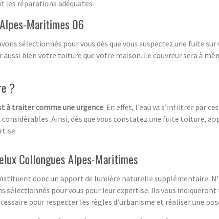
ont les réparations adéquates.
s Alpes-Maritimes 06
vons sélectionnés pour vous dès que vous suspectez une fuite sur v
ussi bien votre toiture que votre maison. Le couvreur sera à même 
re ?
est à traiter comme une urgence
. En effet, l’eau va s’infiltrer par 
considérables. Ainsi, dès que vous constatez une fuite toiture, ap
rtise.
velux Collongues Alpes-Maritimes
onstituent donc un apport de lumière naturelle supplémentaire. N’h
ons sélectionnés pour vous pour leur expertise. Ils vous indiqueron
essaire pour respecter les règles d’urbanisme et réaliser une pose