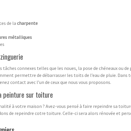
ces de la
charpente
ures métalliques
ées
zinguerie
tâches connexes telles que les noues, la pose de chéneaux ou de go
ment permettre de débarrasser les toits de l’eau de pluie. Dans to
renez contact avec l’un de ceux que nous vous proposons.
a peinture sur toiture
nalité à votre maison ? Avez-vous pensé à faire repeindre sa toitu
s de repeindre cotre toiture. Celle-ci sera alors rénovée et pers
gniers