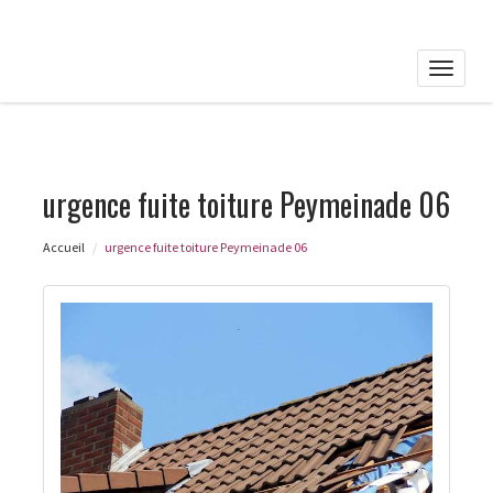
Toggle
naviga
urgence fuite toiture Peymeinade 06
Accueil
urgence fuite toiture Peymeinade 06