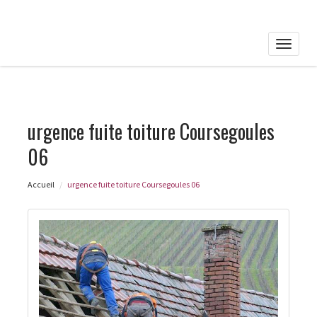
Toggle
naviga
urgence fuite toiture Coursegoules
06
Accueil
urgence fuite toiture Coursegoules 06