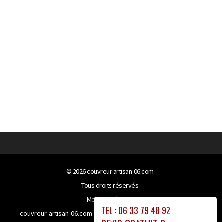
© 2026
couvreur-artisan-06.com
Tous droits réservés
Mentions légales
TEL : 06 33 79 48 92
couvreur-artisan-06.com bénéficie de la technologie
Booster-