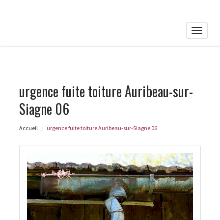
Toggle
naviga
urgence fuite toiture Auribeau-sur-
Siagne 06
Accueil
urgence fuite toiture Auribeau-sur-Siagne 06