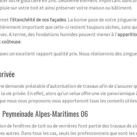
lacer votre gouttière en zinc. Deuxième élément important dans un
pluie sur votre toit et ainsi préserver votre maison ou bâtiment.
ermet
l’étanchéité de vos façades
. La bonne pose de votre zinguerie
iculièrement important que celle-ci restent toujours sèches, sans qu
avec. A terme, des fondations humides peuvent mener à l’
apparitio
t coûteuse
.
vec un excellent rapport qualité prix. Nous réaliserons des zingue
privée
ne demande préalable d’autorisation de travaux afin de s’assurer q
la vie privée. En effet, alors qu’un velux offre une vie panoramique
 que nous vous proposons vous apporteront tous les conseils utiles
e à Peymeinade Alpes-Maritimes 06
on de fenêtres de toit ou de verrières font partie des travaux de zi
es autres. Dans tous les cas, seuls les professionnels que sont les