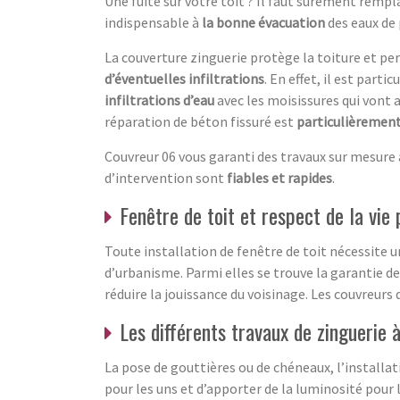
Une fuite sur votre toit ? Il faut surement remp
indispensable à
la bonne évacuation
des eaux de 
La couverture zinguerie protège la toiture et p
d’éventuelles infiltrations
. En effet, il est part
infiltrations d’eau
avec les moisissures qui vont 
réparation de béton fissuré est
particulièremen
Couvreur 06 vous garanti des travaux sur mesure a
d’intervention sont
fiables et rapides
.
Fenêtre de toit et respect de la vie 
Toute installation de fenêtre de toit nécessite u
d’urbanisme. Parmi elles se trouve la garantie de 
réduire la jouissance du voisinage. Les couvreurs
Les différents travaux de zingueri
La pose de gouttières ou de chéneaux, l’installati
pour les uns et d’apporter de la luminosité pour l