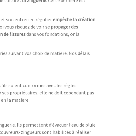
e toiture :
la zinguerie
. Cette dernière est
 et son entretien régulier
empêche la création
oi vous risquez de voir
se propager des
n de fissures
dans vos fondations, or la
ries suivant vos choix de matière. Nos délais
u’ils soient conformes avec les règles
 à ses propriétaires, elle ne doit cependant pas
 en la matière.
nguerie. Ils permettent d’évacuer l’eau de pluie
 couvreurs-zingueurs sont habilités à réaliser