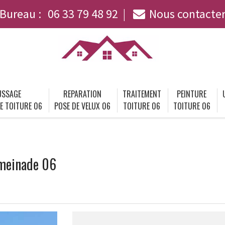
Bureau :
06 33 79 48 92
Nous contacte
SSAGE
REPARATION
TRAITEMENT
PEINTURE
E TOITURE 06
POSE DE VELUX 06
TOITURE 06
TOITURE 06
ymeinade 06