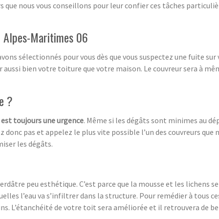
s que nous vous conseillons pour leur confier ces tâches particuliè
e Alpes-Maritimes 06
vons sélectionnés pour vous dès que vous suspectez une fuite sur v
ussi bien votre toiture que votre maison. Le couvreur sera à même 
ce ?
e est toujours une urgence
. Même si les dégâts sont minimes au dépa
onc pas et appelez le plus vite possible l’un des couvreurs que
iser les dégâts.
verdâtre peu esthétique. C’est parce que la mousse et les lichens s
elles l’eau va s’infiltrer dans la structure. Pour remédier à tous 
ns. L’étanchéité de votre toit sera améliorée et il retrouvera de be