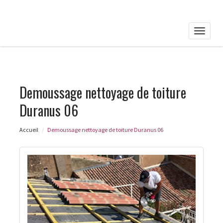
Toggle
naviga
Demoussage nettoyage de toiture
Duranus 06
Accueil
Demoussage nettoyage de toiture Duranus 06