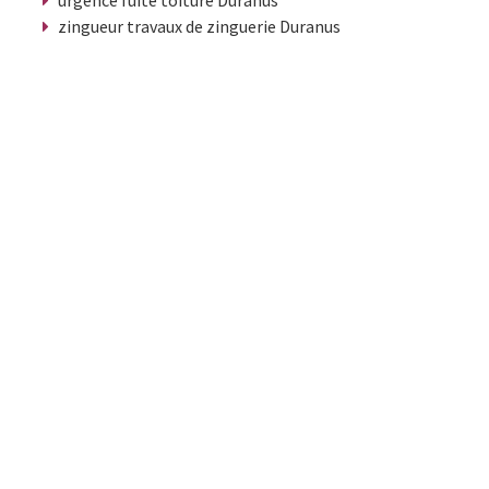
urgence fuite toiture Duranus
zingueur travaux de zinguerie Duranus