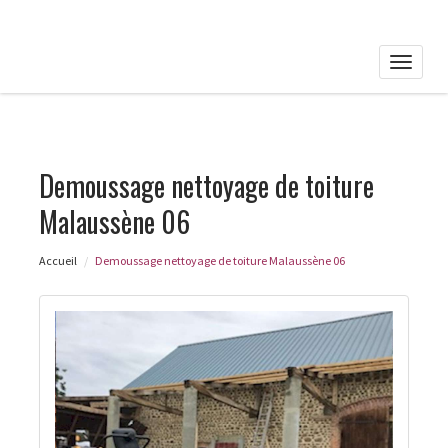
Toggle
naviga
Demoussage nettoyage de toiture
Malaussène 06
Accueil
Demoussage nettoyage de toiture Malaussène 06