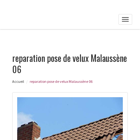
Toggle
naviga
reparation pose de velux Malaussène
06
Accueil
reparation pose de velux Malaussène 06