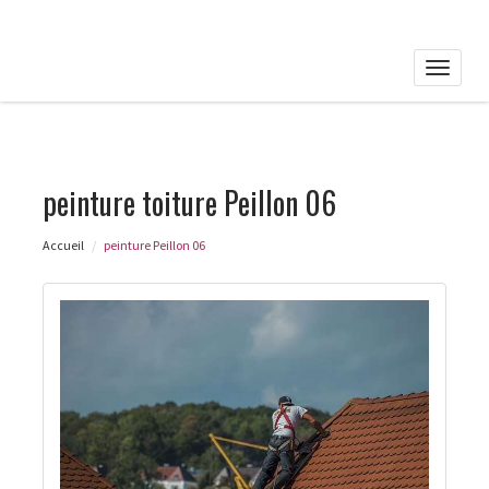
Toggle
naviga
peinture toiture Peillon 06
Accueil
peinture Peillon 06