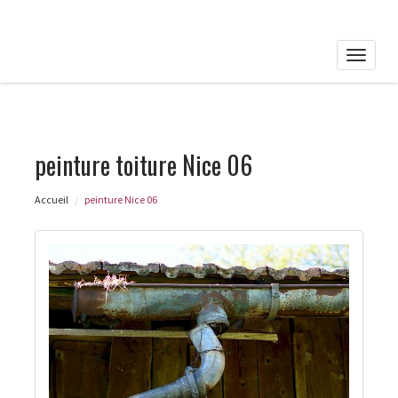
Toggle
naviga
peinture toiture Nice 06
Accueil
peinture Nice 06