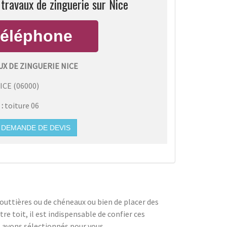
travaux de zinguerie sur Nice
X DE ZINGUERIE NICE
ICE
(
06000
)
 :
toiture 06
DEMANDE DE DEVIS
 gouttières ou de chéneaux ou bien de placer des
re toit, il est indispensable de confier ces
s avons sélectionnés pour vous.