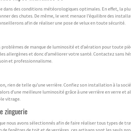
isée dans des conditions météorologiques optimales. En effet, la p
nner des chutes. De même, le vent menace l’équilibre des install
seillerons afin de réaliser une pose de velux en toute sécurité.
 problèmes de manque de luminosité et d’aération pour toute pièce q
s allergènes et donc d’améliorer votre santé. Contactez sans hés
 soin et professionnalisme.
n, rien de telle qu’une verrière. Confiez son installation à la so
alors d’une meilleure luminosité grâce à une verrière en verre et a
le vitrage.
de zinguerie
e nous avons sélectionnés afin de faire réaliser tous types de trav
n de fenêtres de toit et de verrières, ces artisans sont les seuls p