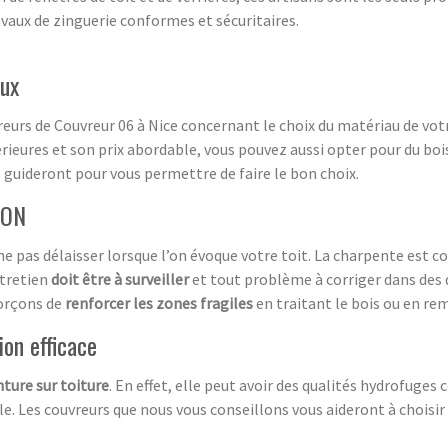
avaux de zinguerie conformes et sécuritaires.
lux
eurs de Couvreur 06 à Nice concernant le choix du matériau de votre 
ieures et son prix abordable, vous pouvez aussi opter pour du bois
s guideront pour vous permettre de faire le bon choix.
ION
e pas délaisser lorsque l’on évoque votre toit. La charpente est c
ntretien
doit être à surveiller
et tout problème à corriger dans des 
forçons de
renforcer les zones fragiles
en traitant le bois ou en re
ion efficace
nture sur toiture
. En effet, elle peut avoir des qualités hydrofuges
lle. Les couvreurs que nous vous conseillons vous aideront à choisir