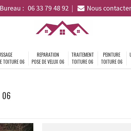
Bureau :
06 33 79 48 92
Nous contacte
SSAGE
REPARATION
TRAITEMENT
PEINTURE
E TOITURE 06
POSE DE VELUX 06
TOITURE 06
TOITURE 06
e 06