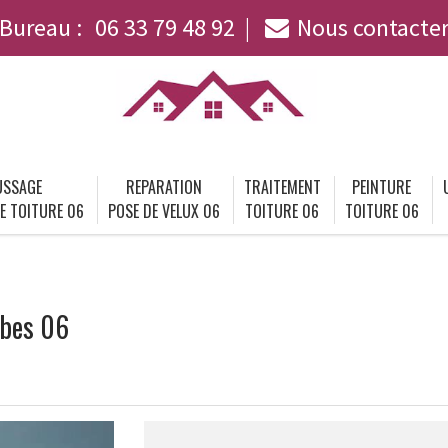
Bureau :
06 33 79 48 92
Nous contacte
SSAGE
REPARATION
TRAITEMENT
PEINTURE
E TOITURE 06
POSE DE VELUX 06
TOITURE 06
TOITURE 06
ibes 06