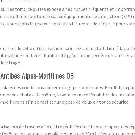
ur les toits, ce qui les expose à des risques fréquents et important
 de travailler en portant tous les équipements de protection (EPI) 
oujours dans le respect de toutes les règles de sécurité pour votr
n, rien de telle qu’une verrière. Confiez son installation à la so
alors d’une meilleure luminosité grâce à une verrière en verre et a
le vitrage.
à Antibes Alpes-Maritimes 06
isée dans des conditions météorologiques optimales. En effet, la p
nner des chutes. De même, le vent menace l’équilibre des install
seillerons afin de réaliser une pose de velux en toute sécurité.
torisation de travaux afin d’être réalisée dans le bon respect des
e fenêtre de toit dans une pièce de plus de 20m2, c’est alors un per