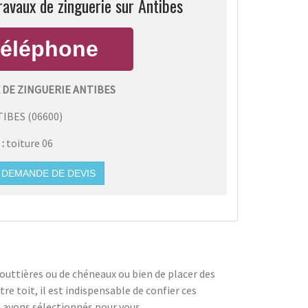
ravaux de zinguerie sur Antibes
 DE ZINGUERIE ANTIBES
TIBES
(
06600
)
 :
toiture 06
DEMANDE DE DEVIS
 gouttières ou de chéneaux ou bien de placer des
re toit, il est indispensable de confier ces
s avons sélectionnés pour vous.