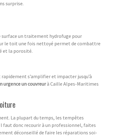
ns surprise.
de surface un traitement hydrofuge pour
ur le toit une fois nettoyé permet de combattre
et la porosité.
nt rapidement s’amplifier et impacter jusqu’à
n urgence un couvreur
à Caille Alpes-Maritimes
oiture
ement. La plupart du temps, les tempêtes
 Il faut donc recourir à un professionnel, faites
tement déconseillé de faire les réparations soi-