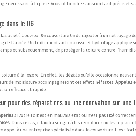
age nécessaire à la pose. Vous obtiendrez ainsi un tarif précis et sa
ge dans le 06
 la société Couvreur 06 couverture 06 de rajouter à un nettoyage 
ong de l’année. Un traitement anti-mousse et hydrofuge appliqué s
emps et subséquemment, de protéger la toiture contre l’humidité 
a toiture à la légère. En effet, les dégâts qu’elle occasionne peuve
odeurs de moisissure accompagneront ces effets néfastes.
Appelez e
on efficace et rapide.
eur pour des réparations ou une rénovation sur une t
péries
si votre toit est en mauvais état ou n’est pas fixé correct
oises
. Dans ce cas, il faudra songer à les remplacer ou les replacer.
re appel à une entreprise spécialisée dans la couverture. Il est for