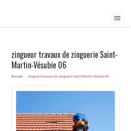
Toggle
naviga
zingueur travaux de zinguerie Saint-
Martin-Vésubie 06
Accueil
zingueur travaux de zinguerie Saint-Martin-Vésubie 06